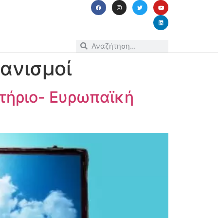
γανισμοί
ατήριο- Ευρωπαϊκή