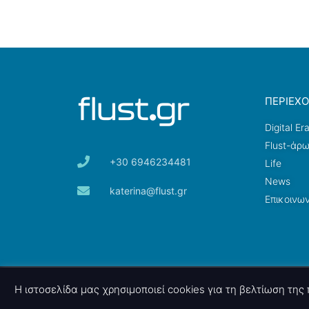
ΠΕΡΙΕΧ
Digital Er
Flust-άρ
+30 6946234481
Life
News
katerina@flust.gr
Επικοινων
© 2026 nettings, ltd. All rights reserved.
Η ιστοσελίδα μας χρησιμοποιεί cookies για τη βελτίωση τη