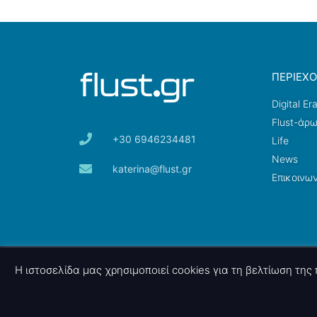
ΠΕΡΙΕΧ
Digital Er
Flust-άρ
+30 6946234481
Life
News
katerina@flust.gr
Επικοινων
© 2026 nettings, ltd. All rights reserved.
Η ιστοσελίδα μας χρησιμοποιεί cookies για τη βελτίωση τη