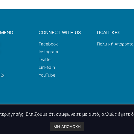
ΟΜΕΝΟ
CONNECT WITH US
ΠΟΛΙΤΙΚΕΣ
a
Facebook
Πολιτική Απορρήτο
ω
Instagram
Twitter
LinkedIn
ία
YouTube
ς περιήγησής. Ελπίζουμε ότι συμφωνείτε με αυτό, αλλιώς έχετε
A project by
nettings, ltd
. Powered by
mgk
.advertising
.
ΜΗ ΑΠΟΔΟΧΗ