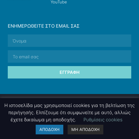
YouTube
ΕΝΗΜΕΡΩΘΕΊΤΕ ΣΤΟ EMAIL ΣΑΣ
ΕΓΓΡΑΦΉ
© 2026 nettings, ltd. All rights reserved.
Η ιστοσελίδα μας χρησιμοποιεί cookies για τη βελτίωση της
περιήγησής. Ελπίζουμε ότι συμφωνείτε με αυτό, αλλιώς
έχετε δικαίωμα μη αποδοχής.
Ρυθμίσεις cookies
A project by
nettings, ltd
. Powered by
mgk
.advertising
.
ΑΠΟΔΟΧΗ
ΜΗ ΑΠΟΔΟΧΗ