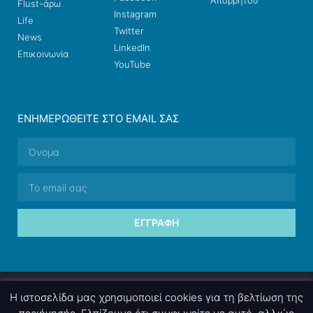
Απορρήτου
Flust-άρω
Instagram
Life
Twitter
News
LinkedIn
Επικοινωνία
YouTube
ΕΝΗΜΕΡΩΘΕΊΤΕ ΣΤΟ EMAIL ΣΑΣ
ΕΓΓΡΑΦΉ
© 2026 nettings, ltd. All rights reserved.
Η ιστοσελίδα μας χρησιμοποιεί cookies για τη βελτίωση της