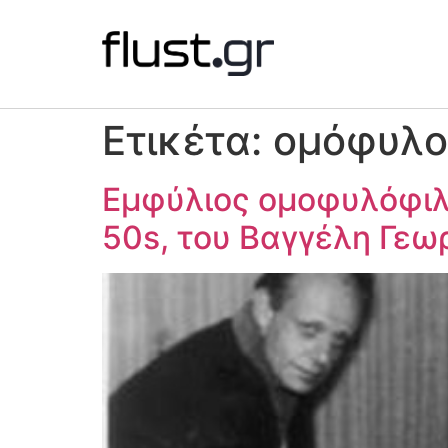
Ετικέτα:
ομόφυλο
Εμφύλιος ομοφυλόφιλ
50s, του Βαγγέλη Γεω