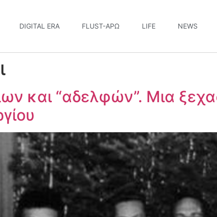
DIGITAL ERA
FLUST-ΆΡΩ
LIFE
NEWS
ι
ων και “αδελφών”. Μια ξεχα
ργίου