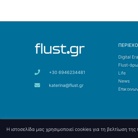
ΠΕΡΙΕΧ
Digital Er
Flust-άρ
+30 6946234481
Life
News
katerina@flust.gr
Επικοινων
© 2026 nettings, ltd. All rights reserved.
Η ιστοσελίδα μας χρησιμοποιεί cookies για τη βελτίωση τη