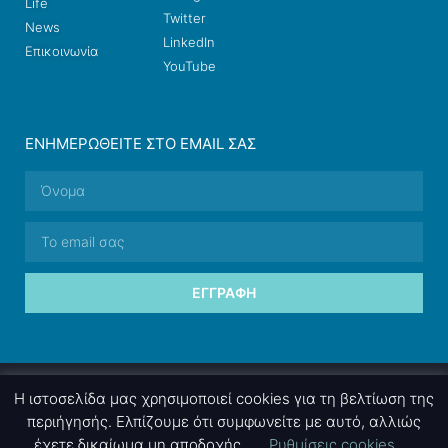
Life
Twitter
News
LinkedIn
Επικοινωνία
YouTube
ΕΝΗΜΕΡΩΘΕΊΤΕ ΣΤΟ EMAIL ΣΑΣ
ΕΓΓΡΑΦΉ
© 2026 nettings, ltd. All rights reserved.
Η ιστοσελίδα μας χρησιμοποιεί cookies για τη βελτίωση της
περιήγησής. Ελπίζουμε ότι συμφωνείτε με αυτό, αλλιώς
έχετε δικαίωμα μη αποδοχής.
Ρυθμίσεις cookies