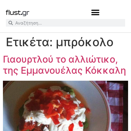
Ετικέτα:
μπρόκολο
Γιαουρτλού το αλλιώτικο,
της Εμμανουέλας Κόκκαλη