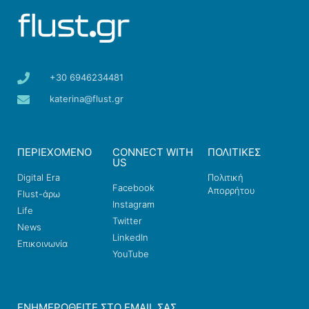
+30 6946234481
katerina@flust.gr
ΠΕΡΙΕΧΟΜΕΝΟ
CONNECT WITH
ΠΟΛΙΤΙΚΕΣ
US
Digital Era
Πολιτική
Facebook
Απορρήτου
Flust-άρω
Instagram
Life
Twitter
News
LinkedIn
Επικοινωνία
YouTube
ΕΝΗΜΕΡΩΘΕΊΤΕ ΣΤΟ EMAIL ΣΑΣ