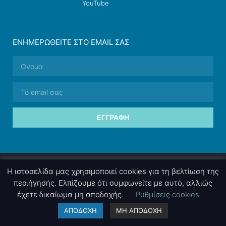
YouTube
ΕΝΗΜΕΡΩΘΕΊΤΕ ΣΤΟ EMAIL ΣΑΣ
ΕΓΓΡΑΦΉ
© 2026 nettings, ltd. All rights reserved.
Η ιστοσελίδα μας χρησιμοποιεί cookies για τη βελτίωση της
περιήγησής. Ελπίζουμε ότι συμφωνείτε με αυτό, αλλιώς
έχετε δικαίωμα μη αποδοχής.
Ρυθμίσεις cookies
A project by
nettings, ltd
. Powered by
mgk
.advertising
.
ΑΠΟΔΟΧΗ
ΜΗ ΑΠΟΔΟΧΗ