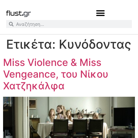
Ετικέτα:
Κυνόδοντας
Μiss Violence & Miss
Vengeance, του Νίκου
Χατζηκάλφα