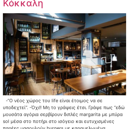
Κόκκαλη
-“Ο νέος χώρος του life είναι έτοιμος να σε
υποδεχτεί”. -Όχι!! Μη το γράψεις έτσι. Γράψε πως “εδώ
μουσάτα αγόρια σερβίρουν διπλές margarita με μπύρα
sol μέσα στο ποτήρι στο ισόγειο και ευτυχισμένες
παρέες μασουλούν burgers με καραμελωμένα