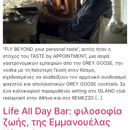
“FLY BEYOND your personal taste”, αυτός ήταν ο
στόχος του TASTE by APPOINTMENT, μια σειρά
γαστρονομικών εμπειριών από την GREY GOOSE, την
vodka με τη Καλύτερη Γεύση στον Κόσμο,
σχεδιασμένες να αναδείξουν τον αρμονικό συνδυασμό
φαγητού και απολαυστικών GREY GOOSE cocktails. Σε
ένα καλοκαιρινό παραμυθένιο setting στο ISLAND club
restaurant στην Αθήνα και στο REMEZZO […]
Life All Day Bar: φιλοσοφία
ζωής, της Εμμανουέλας