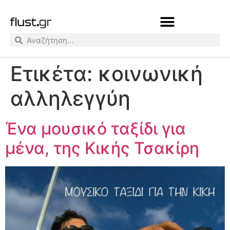
Ετικέτα:
κοινωνική
αλληλεγγύη
Ένα μουσικό ταξίδι για
μένα, της Κικής Τσακίρη