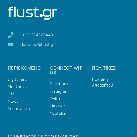
+30 6946234481
katerina@flust.gr
ΠΕΡΙΕΧΟΜΕΝΟ
CONNECT WITH
ΠΟΛΙΤΙΚΕΣ
US
Digital Era
Πολιτική
Facebook
Απορρήτου
Flust-άρω
Instagram
Life
Twitter
News
LinkedIn
Επικοινωνία
YouTube
ΕΝΗΜΕΡΩΘΕΊΤΕ ΣΤΟ EMAIL ΣΑΣ