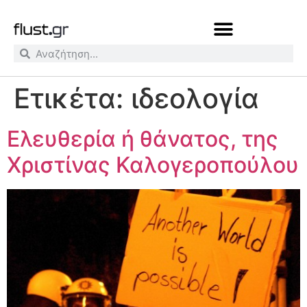
Ετικέτα:
ιδεολογία
Ελευθερία ή θάνατος, της
Χριστίνας Καλογεροπούλου