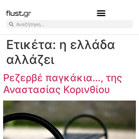
Ετικέτα:
η ελλάδα
αλλάζει
Ρεζερβέ παγκάκια…, της
Αναστασίας Κορινθίου