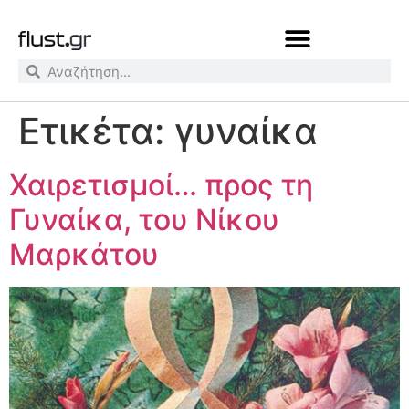
Ετικέτα:
γυναίκα
Χαιρετισμοί… προς τη
Γυναίκα, του Νίκου
Μαρκάτου