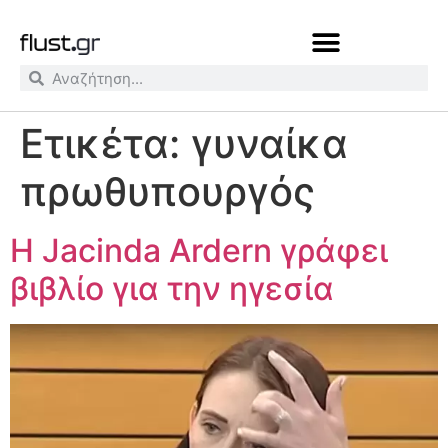
Ετικέτα:
γυναίκα
πρωθυπουργός
Η Jacinda Ardern γράφει
βιβλίο για την ηγεσία