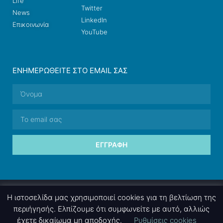
Life
Twitter
News
LinkedIn
Επικοινωνία
YouTube
ΕΝΗΜΕΡΩΘΕΊΤΕ ΣΤΟ EMAIL ΣΑΣ
ΕΓΓΡΑΦΉ
© 2026 nettings, ltd. All rights reserved.
Η ιστοσελίδα μας χρησιμοποιεί cookies για τη βελτίωση της
περιήγησής. Ελπίζουμε ότι συμφωνείτε με αυτό, αλλιώς
έχετε δικαίωμα μη αποδοχής.
Ρυθμίσεις cookies