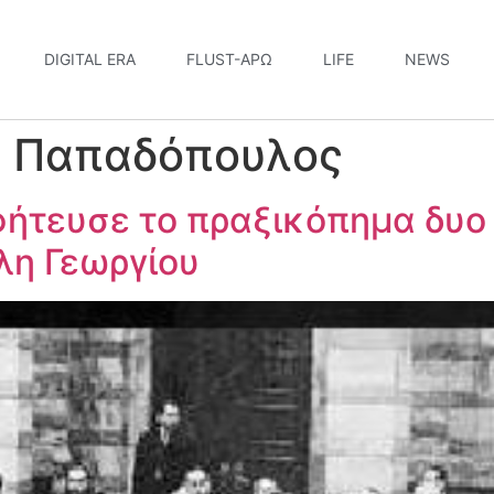
DIGITAL ERA
FLUST-ΆΡΩ
LIFE
NEWS
ς Παπαδόπουλος
ήτευσε το πραξικόπημα δυο 
λη Γεωργίου