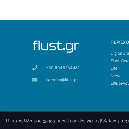
ΠΕΡΙΕΧ
Digital Er
Flust-άρ
+30 6946234481
Life
News
katerina@flust.gr
Επικοινων
© 2026 nettings, ltd. All rights reserved.
Η ιστοσελίδα μας χρησιμοποιεί cookies για τη βελτίωση τη