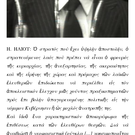
Η. ΗΛΙΟΥ
:
Ὁ στρατὸς ποὺ ἔχει ὑψηλὴν ἀποστολήν, ὁ
στρατευόμενος λαὸς ποὺ πρέπει νὰ εἶναι ὁ φρουρὸς
τῆς κυριαρχίας, τῆς ἀνεξαρτησίας, τῆς ακεραιότητος
καὶ τῆς εἰρήνης τῆς χώρας καὶ πρόμαχος τῶν λαϊκῶν
ἐλευθεριῶν ἐπιδιώκεται νὰ περιέλθει εἰς τὸν
ἀποκλειστικὸν ἔλεγχον μιᾶς χούντας πραξικοπηματιῶν
πρὸς ἐπι βολὴν ὑπαγορευομένης πολιτικῆς εἰς τὴν
νόμιμον Κυβέρνησιν ἢ ὡς μοχλὸς ἀνατροπῆς της.
Καὶ ἰδοῦ ἕνα χαρακτηριστικὸν ἀποκορύφωμα τῆς
ἐπιθέσεως κατὰ τῶν ἐλευθέρων θεσμῶν. Διὰ νὰ
ἀναβιώσῃ ἡ νεοφασιστικὴ ζούγκλα […] χρησιμοποιεῖται