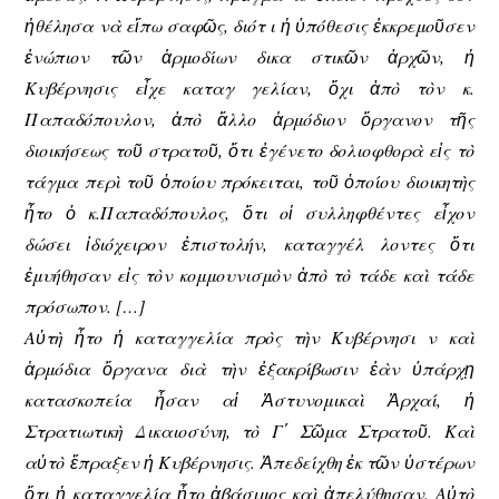
ἠθέλησα νὰ εἴπω σαφῶς, διότ ι ἡ ὑπόθεσις ἐκκρεμοῦσεν
ἐνώπιον τῶν ἁρμοδίων δικα στικῶν ἀρχῶν, ἡ
Κυβέρνησις εἶχε καταγ γελίαν, ὄχι ἀπὸ τὸν κ.
Παπαδόπουλον, ἀπὸ ἄλλο ἁρμόδιον ὄργανον τῆς
διοικήσεως τοῦ στρατοῦ, ὅτι ἐγένετο δολιοφθορὰ εἰς τὸ
τάγμα περὶ τοῦ ὁποίου πρόκειται, τοῦ ὁποίου διοικητὴς
ἦτο ὁ κ.Παπαδόπουλος, ὅτι οἱ συλληφθέντες εἶχον
δώσει ἰδιόχειρον ἐπιστολήν, καταγγέλ λοντες ὅτι
ἐμυήθησαν εἰς τὸν κομμουνισμὸν ἀπὸ τὸ τάδε καὶ τάδε
πρόσωπον. […]
Αὐτὴ ἦτο ἡ καταγγελία πρὸς τὴν Κυβέρνησι ν καὶ
ἁρμόδια ὄργανα διὰ τὴν ἐξακρίβωσιν ἐὰν ὑπάρχῃ
κατασκοπεία ἦσαν αἱ Ἀστυνομικαὶ Ἀρχαί, ἡ
Στρατιωτικὴ Δικαιοσύνη, τὸ Γ΄ Σῶμα Στρατοῦ. Καὶ
αὐτὸ ἔπραξεν ἡ Κυβέρνησις. Ἀπεδείχθη ἐκ τῶν ὑστέρων
ὅτι ἡ καταγγελία ἦτο ἀβάσιμος καὶ ἀπελύθησαν. Αὐτὸ