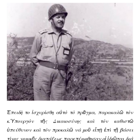
Ἐπειδὴ το ἰσχυρίσθη αὐτὸ τὸ πρᾶγμα, παρακαλῶ τὸν
κ.Ὑπουργὸν τῆς Δικαιοσύνης καὶ τὸν καθιστῶ
ὑπεύθυνον καὶ τὸν προκαλῶ νὰ μοῦ εἴπῃ ἐπὶ τῇ βάσει
τίνος νομικῆς διατάξεως παρεπέμφθησαν οἱ ἰδιῶται διὰ