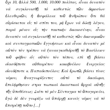
ὄχι 10, ἀλλὰ 500, 1.000, 10.000 πολίτας, εἶναι δυνατὸν
νὰ συγκλονισθῇ τὸ καθεστὼς τῶν δημοσίων
ἐλευθεριῶν, ἡ ἀσφάλεια τοῦ ἀνθρώπου ὅτι θὰ
εὑρίσκεται εἰς τὸ σπίτι του, μὴ ἔχων νὰ δώσῃ λόγον,
παρὰ μόνον εἰς τὴν τακτικὴν δικαιοσύνην, εἶναι
δυνατὸν νὰ συγκλονισθῇ τὸ καθεστὼς τῶν δικονομικῶν
καὶ συνταγματικῶν ἐγγυήσεων καὶ εἶναι δυνατὸν μὲ
αὐτὸν τὸν τρὸπον νὰ ξαναεγκαθιδρυθῇ τὸ Βασίλειον
τοῦ φόβου εἰς αὐτὸν τὸν τὸπον, επὶ τῇ βάσει
οἱασδήποτε αὐθαιρέτου κακοβούλου ἐνεργείας
οἱουδήποτε κ. Παπαδοπούλου; Καὶ ἐρωτῶ, βάσει τίνος
νόμου, ἀναγνωρίζοντος αὐτὸ τὸ δικαίωμα,
ἐπελήφθησαν στρα τιωτικαὶ δικαστικαὶ ἀρχαὶ αὐτῆς
τῆς ὑποθέσεως; Διότι τὸ μὲν Σύνταγμα τὸ ἀπαγορεύει,
ἐγὼ δὲ δὲν γνωρίζω νὰ ὑπάρχῃ κανεὶς νόμος νὰ τὸ
ἐπιτρέπῃ τοῦτο […]