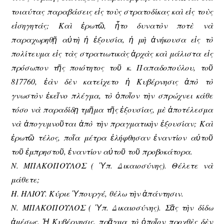
τοιαύτας παραβάσεις εἰς τοὺς στρατοδίκας καὶ εἰς τοὺς
εἰσηγητάς; Καὶ ἐρωτῶ, ἦτο δυνατὸν ποτὲ νὰ
παραχωρηθῇ αὐτὴ ἡ ἐξουσία, ἡ μὴ ἀνήκουσα εἰς τὸ
πολίτευμα εἰς τὰς στρατιωτικὰς ἀρχὰς καὶ μάλιστα εἰς
πρόσωπον τῆς ποιότητος τοῦ κ. Παπαδοπούλου, τοῦ
817760, ἐὰν δὲν κατείχετο ἡ Κυβέρνησις ἀπὸ τὸ
γνωστὸν ἐκεῖνο πλέγμα, τὸ ὁποῖον τὴν σπρώχνει κάθε
τόσο νὰ παραδίδῃ τμῆμα τῆς ἐξουσίας, μὲ ἀποτέλεσμα
νὰ ἀπογυμνοῦται ἀπὸ τὴν πραγματικὴν ἐξουσίαν; Καὶ
ἐρωτῶ τέλος, ποῖα μέτρα ἐλήφθησαν ἐναντίον αὐτοῦ
τοῦ ἐμπρηστοῦ, ἐναντίον αὐτοῦ τοῦ προβοκάτορα.
Ν. ΜΠΑΚΟΠΟΥΛΟΣ
( Ὑπ. Δικαιοσύνης). Θέλετε νὰ
μάθετε;
Η. ΗΛΙΟΥ
. Κύριε Ὑπουργέ, θέλω τὴν ἀπάντησιν.
Ν. ΜΠΑΚΟΠΟΥΛΟΣ
( Ὑπ. Δικαιοσύνης). Σᾶς τὴν δίδω
ἀμέσως. Ἡ Κυβέρνησις, πρᾶγμα τὸ ὁποῖον προχθὲς δὲν