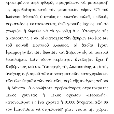
προκειμένου περὶ φθορᾶς πραγμάτων, νὰ μετατραπῇ
εἰς ἁρμοδιότητα κατὰ τὸν φασιστικὸν νόμον 375 τοῦ
Ἰωάννου Μεταξᾶ, ὁ ὁποῖος σημειωτέον κολάζει εἰδικὰς
περιπτώσεις κατασκοπείας, ἐνῷ γενικῆς ἰσχύος, καὶ τὸ
γνωρίζει ἢ ὤφειλε νὰ τὸ γνωρίζῃ ὁ κ. Ὑπουργὸς τῆς
Δικαιοσύνης, εἶναι αἱ διατάξεις τῶν ἄρθρων 146 ἕως 148
τοῦ κοινοῦ Ποινικοῦ Κώδικος, αἱ ὁποῖαι ἔχουν
ἐφαρμογὴν ἐπὶ τῶν ἰδιωτῶν καὶ ἀνήκουν εἰς τὰ τακτικὰ
δικαστήρια. Ἐὰν τόσον περίεργον ἀντίληψιν ἔχει ἡ
Κυβέρνησις καὶ ὁ κ. Ὑπουργὸς τῆς Δικαιοσύνης περὶ τῆς
ἀνάγκης σεβασμοῦ τῶν συνταγματικῶν κατοχυρώσεων
τῶν ἐλευθεριῶν τῶν πολιτῶν, περὶ τῆς ἀνάγκης τοῦ νὰ
μὴ δύναται ὁ οἱοσδήποτε προβοκάτορας στρατοκράτης
μέλος χούντας ἢ μέλος σχεδίου «Περικλῆς»,
κατονομάζων εἰς ἕνα χαρτὶ 5 ἢ 10.000 ὀνόματα, πῶς θὰ
τὸν ἐμποδίσετε νὰ συγκλονίσῃ μίαν νύκτα τὴν χώραν