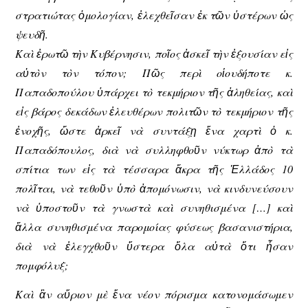
στρατιώτας ὁμολογίαν, ἐλεχθεῖσαν ἐκ τῶν ὑστέρων ὡς
ψευδῆ.
Καὶ ἐρωτῶ τὴν Κυβέρνησιν, ποῖος ἀσκεῖ τὴν ἐξουσίαν εἰς
αὐτὸν τὸν τόπον; Πῶς περὶ οἱουδήποτε κ.
Παπαδοπούλου ὑπάρχει τὸ τεκμήριον τῆς ἀληθείας, καὶ
εἰς βάρος δεκάδων ἐλευθέρων πολιτῶν τὸ τεκμήριον τῆς
ἐνοχῆς, ὥστε ἀρκεῖ νὰ συντάξῃ ἕνα χαρτὶ ὁ κ.
Παπαδόπουλος, διὰ νὰ συλληφθοῦν νύκτωρ ἀπὸ τὰ
σπίτια των εἰς τὰ τέσσαρα ἄκρα τῆς Ἑλλάδος 10
πολῖται, νὰ τεθοῦν ὑπὸ ἀπομόνωσιν, νὰ κινδυνεύσουν
νὰ ὑποστοῦν τὰ γνωστὰ καὶ συνηθισμένα […] καὶ
ἄλλα συνηθισμένα παρομοίας φύσεως βασανιστήρια,
διὰ νὰ ἐλεγχθοῦν ὕστερα ὅλα αὐτὰ ὅτι ἦσαν
πομφόλυξ;
Καὶ ἂν αὔριον μὲ ἕνα νέον πόρισμα κατονομάσωμεν