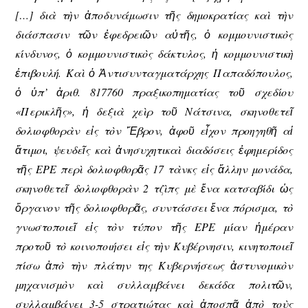
[…] διὰ τὴν ἀποδυνάμωσιν τῆς δημοκρατίας καὶ τὴν
διάσπασιν τῶν ἐφεδρειῶν αὐτῆς, ὁ κομμουνιστικὸς
κίνδυνος, ὁ κομμουνιστικὸς δάκτυλος, ἡ κομμουνιστικὴ
ἐπιβουλή. Καὶ ὁ Ἀντισυνταγματάρχης Παπαδόπουλος,
ὁ ὑπ’ ἀριθ. 817760 πραξικοπηματίας τοῦ σχεδίου
«Περικλῆς», ἡ δεξιὰ χεὶρ τοῦ Νάτσινα, σκηνοθετεῖ
δολιοφθορὰν εἰς τὸν Ἕβρον, ἀφοῦ εἶχον προηγηθῆ αἱ
ἄτιμοι, ψευδεῖς καὶ ἀνησυχητικαὶ διαδόσεις ἐφημερίδος
τῆς ΕΡΕ περὶ δολιοφθορᾶς 17 τὰνκς εἰς ἄλλην μονάδα,
σκηνοθετεῖ δολιοφθορὰν 2 τζὶπς μὲ ἕνα κατσαβίδι ὡς
ὄργανον τῆς δολιοφθορᾶς, συντάσσει ἕνα πόρισμα, τὸ
γνωστοποιεῖ εἰς τὸν τύπον τῆς ΕΡΕ μίαν ἡμέραν
προτοῦ τὸ κοινοποιήσει εἰς τὴν Κυβέρνησιν, κινητοποιεῖ
πίσω ἀπὸ τὴν πλάτην της Κυβερνήσεως ἀστυνομικὸν
μηχανισμὸν καὶ συλλαμβάνει δεκάδα πολιτῶν,
συλλαμβάνει 3-5 στρατιώτας καὶ ἀποσπᾷ ἀπὸ τοὺς