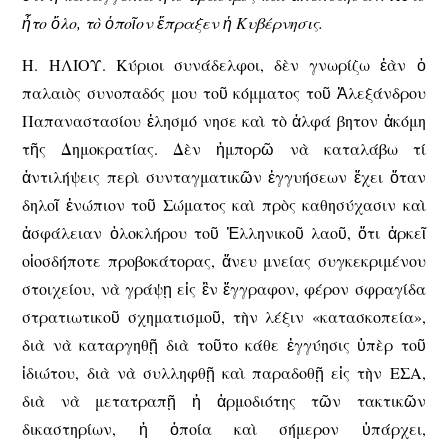
ἦτο ὅλο, τὸ ὁποῖον ἔπραξεν ἡ Κυβέρνησις.
Η. ΗΛΙΟΥ
. Κύριοι συνάδελφοι, δὲν γνωρίζω ἐὰν ὁ
παλαιὸς συνοπαδός μου τοῦ κόμματος τοῦ Ἀλεξάνδρου
Παπαναστασίου ἐλησμό νησε καὶ τὸ ἀλφά βητον ἀκόμη
τῆς Δημοκρατίας. Δὲν ἠμπορῶ νὰ καταλάβω τί
ἀντιλήψεις περὶ συνταγματικῶν ἐγγυήσεων ἔχει ὅταν
δηλοῖ ἐνώπιον τοῦ Σώματος καὶ πρὸς καθησύχασιν καὶ
ἀσφάλειαν ὁλοκλήρου τοῦ Ἑλληνικοῦ λαοῦ, ὅτι ἀρκεῖ
οἱοσδήποτε προβοκάτορας, ἄνευ μνείας συγκεκριμένου
στοιχείου, νὰ γράψῃ εἰς ἓν ἔγγραφον, φέρον σφραγίδα
στρατιωτικοῦ σχηματισμοῦ, τὴν λέξιν «κατασκοπεία»,
διὰ νὰ καταργηθῇ διὰ τοῦτο κάθε ἐγγύησις ὑπὲρ τοῦ
ἰδιώτου, διὰ νὰ συλληφθῇ καὶ παραδοθῇ εἰς τὴν ΕΣΑ,
διὰ νὰ μετατραπῇ ἡ ἁρμοδιότης τῶν τακτικῶν
δικαστηρίων, ἡ ὁποία καὶ σήμερον ὑπάρχει,