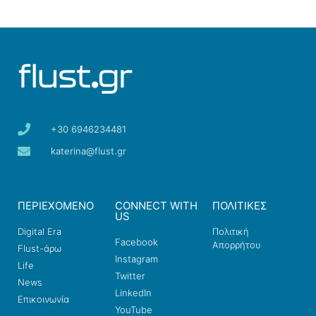
+30 6946234481
katerina@flust.gr
ΠΕΡΙΕΧΟΜΕΝΟ
CONNECT WITH
ΠΟΛΙΤΙΚΕΣ
US
Digital Era
Πολιτική
Facebook
Απορρήτου
Flust-άρω
Instagram
Life
Twitter
News
LinkedIn
Επικοινωνία
YouTube