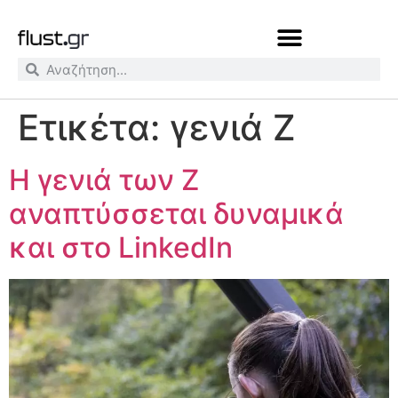
Ετικέτα:
γενιά Z
Η γενιά των Z
αναπτύσσεται δυναμικά
και στο LinkedIn