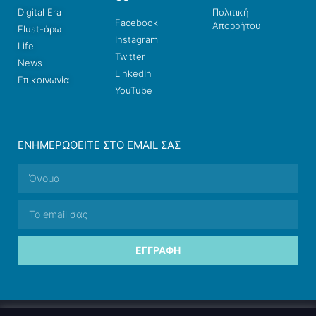
Digital Era
Πολιτική
Facebook
Απορρήτου
Flust-άρω
Instagram
Life
Twitter
News
LinkedIn
Επικοινωνία
YouTube
ΕΝΗΜΕΡΩΘΕΊΤΕ ΣΤΟ EMAIL ΣΑΣ
ΕΓΓΡΑΦΉ
© 2026 nettings, ltd. All rights reserved.