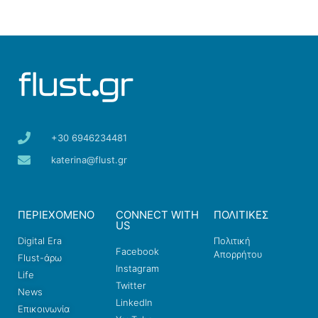
+30 6946234481
katerina@flust.gr
ΠΕΡΙΕΧΟΜΕΝΟ
CONNECT WITH
ΠΟΛΙΤΙΚΕΣ
US
Digital Era
Πολιτική
Facebook
Απορρήτου
Flust-άρω
Instagram
Life
Twitter
News
LinkedIn
Επικοινωνία