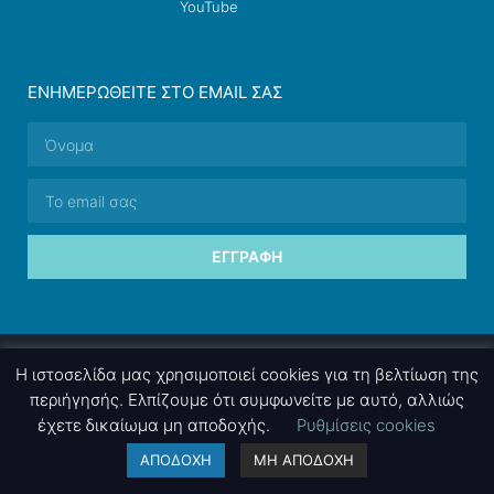
YouTube
ΕΝΗΜΕΡΩΘΕΊΤΕ ΣΤΟ EMAIL ΣΑΣ
ΕΓΓΡΑΦΉ
© 2026 nettings, ltd. All rights reserved.
Η ιστοσελίδα μας χρησιμοποιεί cookies για τη βελτίωση της
περιήγησής. Ελπίζουμε ότι συμφωνείτε με αυτό, αλλιώς
έχετε δικαίωμα μη αποδοχής.
Ρυθμίσεις cookies
A project by
nettings, ltd
. Powered by
mgk
.advertising
.
ΑΠΟΔΟΧΗ
ΜΗ ΑΠΟΔΟΧΗ