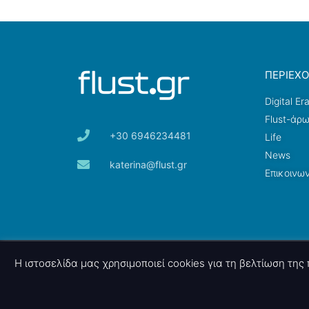
ΠΕΡΙΕΧ
Digital Er
Flust-άρ
+30 6946234481
Life
News
katerina@flust.gr
Επικοινων
© 2026 nettings, ltd. All rights reserved.
Η ιστοσελίδα μας χρησιμοποιεί cookies για τη βελτίωση τη