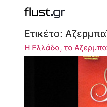
Ετικέτα:
Αζερμπα
Η Ελλάδα, το Αζερμπα