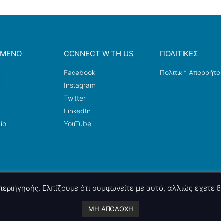
ΟΜΕΝΟ
CONNECT WITH US
ΠΟΛΙΤΙΚΕΣ
a
Facebook
Πολιτική Απορρήτο
ω
Instagram
Twitter
LinkedIn
ία
YouTube
ς περιήγησής. Ελπίζουμε ότι συμφωνείτε με αυτό, αλλιώς έχετε
A project by
nettings, ltd
. Powered by
mgk
.advertising
.
ΜΗ ΑΠΟΔΟΧΗ