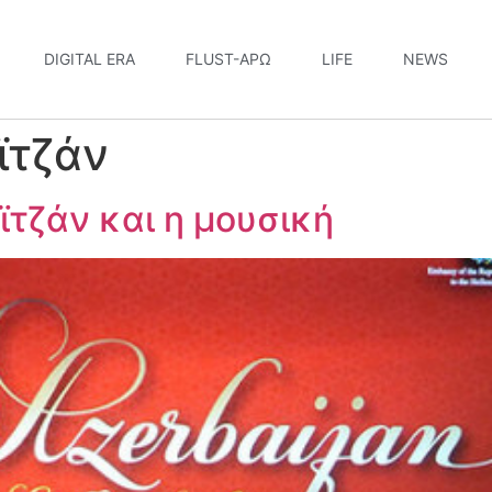
DIGITAL ERA
FLUST-ΆΡΩ
LIFE
NEWS
ϊτζάν
ϊτζάν και η μουσική