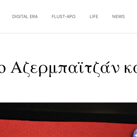
DIGITAL ERA
FLUST-ΆΡΩ
LIFE
NEWS
ο Αζερμπαϊτζάν κα