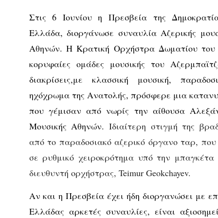
Στις 6 Ιουνίου η Πρεσβεία της Δημοκρατί
Ελλάδα, διοργάνωσε συναυλία Αζερικής μου
Αθηνών. Η Κρατική Ορχήστρα Δωματίου του 
κορυφαίες ομάδες μουσικής του Αζερμπαϊτζ
διακρίσεις,με κλασσική μουσική, παραδο
ηχόχρωμα της Ανατολής, πρόσφερε μια κατανυκ
που γέμισαν από νωρίς την αίθουσα Αλεξά
Μουσικής Αθηνών.
Ιδιαίτερη στιγμή της βρα
από το παραδοσιακό αζερικό όργανο ταρ, που 
σε ρυθμικό χειροκρότημα υπό την μπαγκέτα 
διευθυντή ορχήστρας, Teimur Geokchayev.
Αν και η Πρεσβεία έχει ήδη διοργανώσει με επ
Ελλάδας αρκετές συναυλίες, είναι αξιοσημε