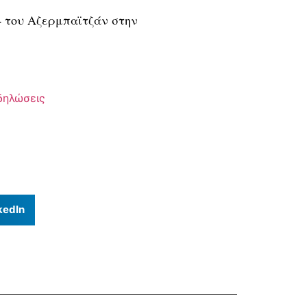
4 του Αζερμπαϊτζάν στην
δηλώσεις
kedIn