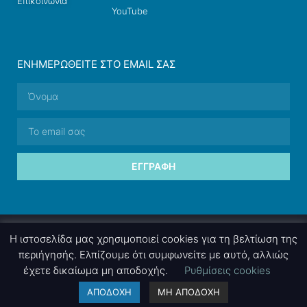
Επικοινωνία
YouTube
ΕΝΗΜΕΡΩΘΕΊΤΕ ΣΤΟ EMAIL ΣΑΣ
ΕΓΓΡΑΦΉ
© 2026 nettings, ltd. All rights reserved.
Η ιστοσελίδα μας χρησιμοποιεί cookies για τη βελτίωση της
περιήγησής. Ελπίζουμε ότι συμφωνείτε με αυτό, αλλιώς
έχετε δικαίωμα μη αποδοχής.
Ρυθμίσεις cookies
A project by
nettings, ltd
. Powered by
mgk
.advertising
.
ΑΠΟΔΟΧΗ
ΜΗ ΑΠΟΔΟΧΗ