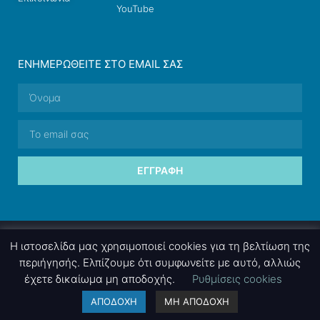
YouTube
ΕΝΗΜΕΡΩΘΕΊΤΕ ΣΤΟ EMAIL ΣΑΣ
ΕΓΓΡΑΦΉ
© 2026 nettings, ltd. All rights reserved.
Η ιστοσελίδα μας χρησιμοποιεί cookies για τη βελτίωση της
περιήγησής. Ελπίζουμε ότι συμφωνείτε με αυτό, αλλιώς
έχετε δικαίωμα μη αποδοχής.
Ρυθμίσεις cookies
A project by
nettings, ltd
. Powered by
mgk
.advertising
.
ΑΠΟΔΟΧΗ
ΜΗ ΑΠΟΔΟΧΗ