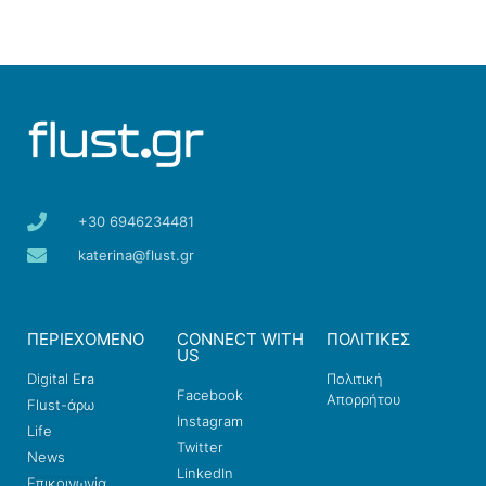
+30 6946234481
katerina@flust.gr
ΠΕΡΙΕΧΟΜΕΝΟ
CONNECT WITH
ΠΟΛΙΤΙΚΕΣ
US
Digital Era
Πολιτική
Facebook
Απορρήτου
Flust-άρω
Instagram
Life
Twitter
News
LinkedIn
Επικοινωνία