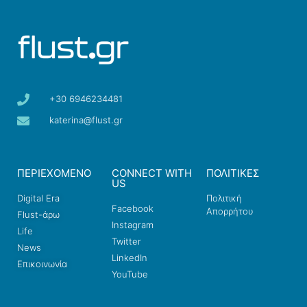
+30 6946234481
katerina@flust.gr
ΠΕΡΙΕΧΟΜΕΝΟ
CONNECT WITH
ΠΟΛΙΤΙΚΕΣ
US
Digital Era
Πολιτική
Facebook
Απορρήτου
Flust-άρω
Instagram
Life
Twitter
News
LinkedIn
Επικοινωνία
YouTube