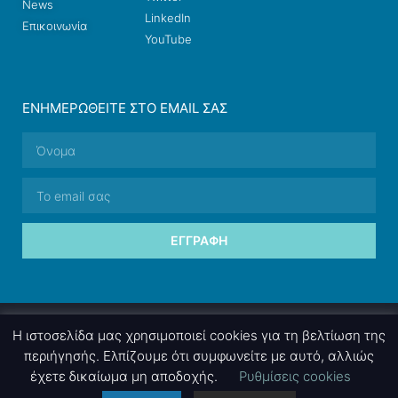
News
LinkedIn
Επικοινωνία
YouTube
ΕΝΗΜΕΡΩΘΕΊΤΕ ΣΤΟ EMAIL ΣΑΣ
ΕΓΓΡΑΦΉ
© 2026 nettings, ltd. All rights reserved.
Η ιστοσελίδα μας χρησιμοποιεί cookies για τη βελτίωση της
περιήγησής. Ελπίζουμε ότι συμφωνείτε με αυτό, αλλιώς
έχετε δικαίωμα μη αποδοχής.
Ρυθμίσεις cookies