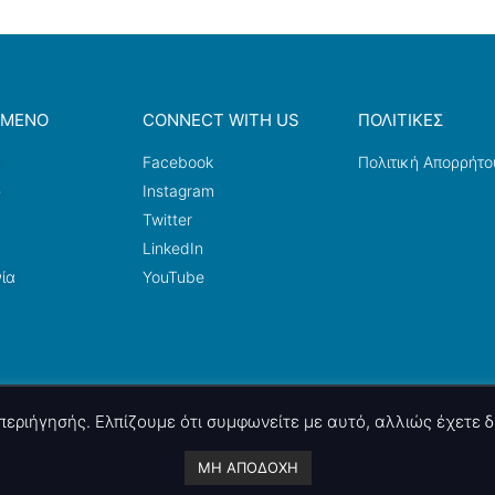
ΟΜΕΝΟ
CONNECT WITH US
ΠΟΛΙΤΙΚΕΣ
a
Facebook
Πολιτική Απορρήτο
ω
Instagram
Twitter
LinkedIn
ία
YouTube
ς περιήγησής. Ελπίζουμε ότι συμφωνείτε με αυτό, αλλιώς έχετε
A project by
nettings, ltd
. Powered by
mgk
.advertising
.
ΜΗ ΑΠΟΔΟΧΗ