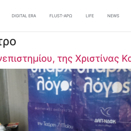
DIGITAL ERA
FLUST-ΆΡΩ
LIFE
NEWS
τρο
επιστημίου, της Χριστίνας 