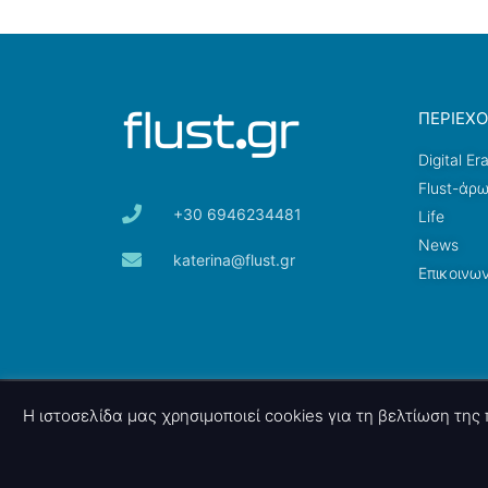
ΠΕΡΙΕΧ
Digital Er
Flust-άρ
+30 6946234481
Life
News
katerina@flust.gr
Επικοινων
© 2026 nettings, ltd. All rights reserved.
Η ιστοσελίδα μας χρησιμοποιεί cookies για τη βελτίωση τη