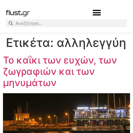
Ετικέτα:
αλληλεγγύη
Το καΐκι των ευχών, των
ζωγραφιών και των
μηνυμάτων