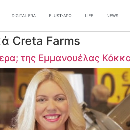
DIGITAL ERA
FLUST-ΆΡΩ
LIFE
NEWS
ά Creta Farms
μερα; της Εμμανουέλας Κόκκ