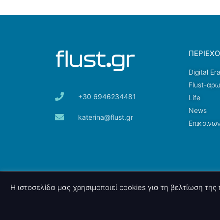
ΠΕΡΙΕΧ
Digital Er
Flust-άρ
+30 6946234481
Life
News
katerina@flust.gr
Επικοινων
© 2026 nettings, ltd. All rights reserved.
Η ιστοσελίδα μας χρησιμοποιεί cookies για τη βελτίωση τη