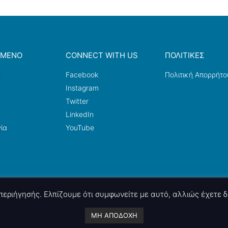
ΟΜΕΝΟ
CONNECT WITH US
ΠΟΛΙΤΙΚΕΣ
a
Facebook
Πολιτική Απορρήτο
ω
Instagram
Twitter
LinkedIn
ία
YouTube
ς περιήγησής. Ελπίζουμε ότι συμφωνείτε με αυτό, αλλιώς έχετε
A project by
nettings, ltd
. Powered by
mgk
.advertising
.
ΜΗ ΑΠΟΔΟΧΗ