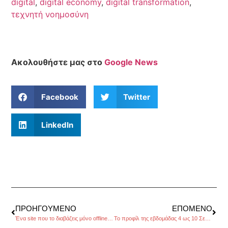
digital
,
digital economy
,
digital transformation
,
τεχνητή νοημοσύνη
Ακολουθήστε μας στο
Google News
Facebook
Twitter
LinkedIn
ΠΡΟΗΓΟΎΜΕΝΟ
ΕΠΌΜΕΝΟ
Ένα site που το διαβάζεις μόνο offline, της Κατερίνας Σταματελοπούλου
Το προφίλ της εβδομάδας 4 ως 10 Σεπτεμβρίου 2017, από τον Πέρρη Κρητικό