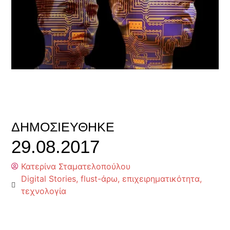
ΔΗΜΟΣΙΕΎΘΗΚΕ
29.08.2017
Κατερίνα Σταματελοπούλου
Digital Stories
,
flust-άρω
,
επιχειρηματικότητα
,
τεχνολογία