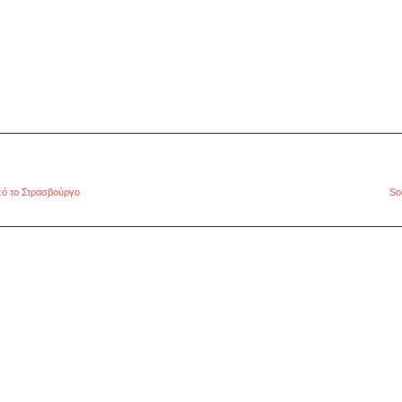
πό το Στρασβούργο
So