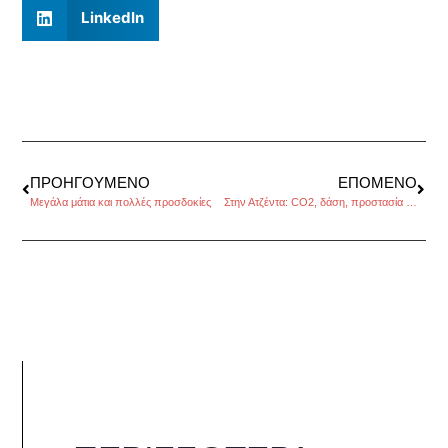
LinkedIn
ΠΡΟΗΓΟΎΜΕΝΟ
ΕΠΌΜΕΝΟ
Μεγάλα μάτια και πολλές προσδοκίες
Στην Ατζέντα: CO2, δάση, προστασία δεδομένων…