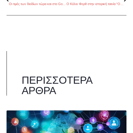
Οι τιμές των διοδίων τώρα και στο Google Maps
Ο Κόλιν Φερθ στην ιστορική ταινία “Operation Mincemeat”
ΠΕΡΙΣΣΌΤΕΡΑ
ΆΡΘΡΑ