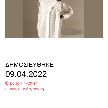
ΔΗΜΟΣΙΕΎΘΗΚΕ
09.04.2022
Editor-in-Chief
news
,
μόδα
,
τέχνη