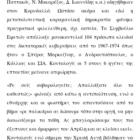
Παττακός, Ν. Μακαρέζος, Δ. Ιωαννίδης κ.α.) οδηγήθηκαν
στον Κορυδαλλό. Ωστόσο ακόμα και εδώ η
μεταπολιτευτική καραμανλική δημοκρατία φάνηκε
πραγματικά φιλελεύθερη, όχι αστεία. Το Συμβούλιο
Εφετών απάλλαξε μονοκοντυλιά 104 πρόσωπα κλειδιά
στις δικτατορικές κυβερνήσεις από το 1967-1974 όπως
ήταν ο Σπύρος Μαρκεζίνης, ο Ανδρουτσόπουλος, ο
Κόλλιας και ΣΙΑ. Κοντολογίς οι 5 στους 6 ηγέτες της
επταετίας μείνανε ατιμώρητοι.
«Ρε σείς σοβαρολογείτε; Απαλλάξατε όλο το
καθεστώς;» φώναζε από κάτω η αντιπολίτευση, ενώ ο
εθνάρχης και οι φωστήρες του απαντούσανε από το
βήμα «ρε παλικάρια ας δώσουμε τόπο στην οργή, να μην
διαιωνίζουμε τα πάθη. Ας μπαγλαρώσουμε τους πιο
έξυπνους και όμορφους του Απρίλη και ας κλείσει εκεί».
Κοντολογίς ενώ σήμερα την Χρυσή Αυγή βάλθηκαν να