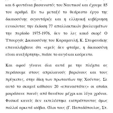
και 6 φιντάνια βασανιστές του Ναυτικού και έχουμε 85
τον αριθμό. Εν τω μεταξύ το θεάρεστο έργο της
δικαιοσύνης σιγοντάριζε και η ελληνική κυβέρνηση
ευνοώντας την έκδοση 77 απαλλακτικών βουλευμάτων
την περίοδο 1975-1976, δεν το λες κακό σκορ! Ο
Υπουργός Δικαιοσύνης του Καραμανλή, Κ. Στεφανάκης
επαναλάμβανε ότι «εμείς δεν φταίμε, η δικαιοσύνη
είναι ανεξάρτητη», πιάσε το αυγό και κούρευτο.
Και αφού γίνανε όλα αυτά με την πλέμπα ας
περάσουμε στους απριλιανούς βαρώνους και τους
πρίγκιπες, στην δίκη των πρωταιτίων της Χούντας. Σε
αυτό το σκαμνί κάθισαν 20 «επαναστάτες» οι οποίοι
μοιράσανε ποινές από θανάτου μέχρι και λίγα χρόνια.
Φυσικά κανείς δεν εκτελέστηκε εισπράττοντας όμως
πολλοί αρκετά ισόβια. Όλοι τους (Γ. Παπαδόπουλος, Στ.