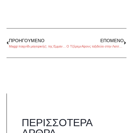
ΠΡΟΗΓΟΎΜΕΝΟ
ΕΠΌΜΕΝΟ
Maggi παιχνίδι μαγειρικής!, της Εμμανουέλας Κόκκαλη
O Τζέρεμι Αϊρονς ταξιδεύει στην Λισσαβόνα με το νυχτερινό τραίνο
ΠΕΡΙΣΣΌΤΕΡΑ
ΆΡΘΡΑ