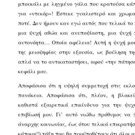
μπουκάλι με ληγμένο γάλα που κρατούσα κάπ
για «ντεκόρ»! Έστεκε γυαλιστερό και χρωμα
ποτέ. Δεν ήμουν καν εγώ αυτός που τελικά το
μια ψυχή αθώα και ανυποψίαστη, μια ψυχή 
αυτονόητα… Οποία αφέλεια! Αυτή η ψυχή μου
της μειοψηφίας στην εξουσία, ως βούληση τ
απλά να το αντικαταστήσει, αφού «την πάτησε
κεφάλι μου.
Αποφάσισα ότι η υψηλή συμμετοχή στις εκλογ
πανάκεια. Αποφάσισα ότι, πλέον, η βλακε
καθιστά εξαιρετικά επικίνδυνο για την ψυχ
επιβίωσή μου. Γι’ αυτό νιώθω πρόθυμος να 
άναρχης κοινωνίας, έως ότου τελικά επικρατήσε
κάποια(!) τάξη που θα προϋποθέτουν ότι όλοι 