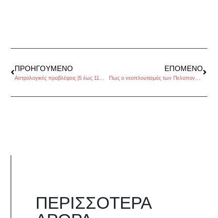
ΠΡΟΗΓΟΎΜΕΝΟ
ΕΠΌΜΕΝΟ
Αστρολογικές προβλέψεις |5 έως 11Μαΐου 2014, από τον Πέρρη Κρητικό
Πως ο νεοπλουτισμός των Πελοποννησίων έριξε τον Τρικούπη; του Βαγγέλη Γεωργίου
ΠΕΡΙΣΣΌΤΕΡΑ