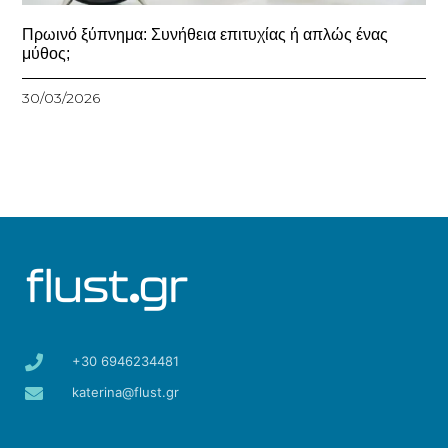
Πρωινό ξύπνημα: Συνήθεια επιτυχίας ή απλώς ένας
μύθος;
30/03/2026
+30 6946234481
katerina@flust.gr