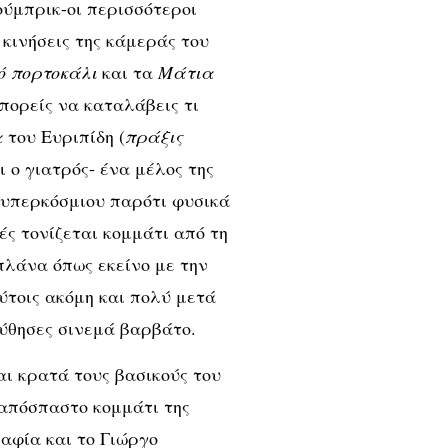
ούμπρικ-οι περισσότεροι
κινήσεις της κάμεράς του
ό πορτοκάλι
και τα
Μάτια
μπορείς να καταλάβεις τι
α
του Ευριπίδη (
πράξις
 ο γιατρός- ένα μέλος της
υ υπερκόσμιου παρότι φυσικά
ές τονίζεται κομμάτι από τη
λάνα όπως εκείνο με την
ύτοις ακόμη και πολύ μετά
ούθησες σινεμά βαρβάτο.
αι κρατά τους βασικούς του
απόσπαστο κομμάτι της
αφία και το Γιώργο