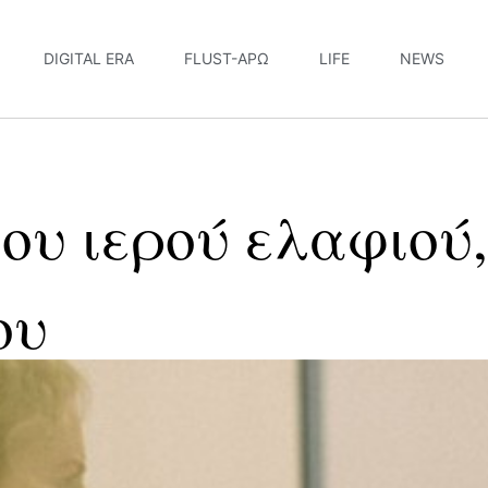
DIGITAL ERA
FLUST-ΆΡΩ
LIFE
NEWS
ου ιερού ελαφιού,
ου