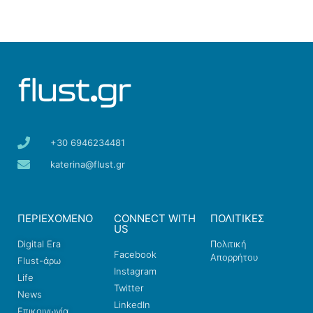
+30 6946234481
katerina@flust.gr
ΠΕΡΙΕΧΟΜΕΝΟ
CONNECT WITH
ΠΟΛΙΤΙΚΕΣ
US
Digital Era
Πολιτική
Facebook
Απορρήτου
Flust-άρω
Instagram
Life
Twitter
News
LinkedIn
Επικοινωνία