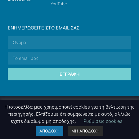
YouTube
ΕΝΗΜΕΡΩΘΕΊΤΕ ΣΤΟ EMAIL ΣΑΣ
ΕΓΓΡΑΦΉ
© 2026 nettings, ltd. All rights reserved.
Η ιστοσελίδα μας χρησιμοποιεί cookies για τη βελτίωση της
περιήγησής. Ελπίζουμε ότι συμφωνείτε με αυτό, αλλιώς
έχετε δικαίωμα μη αποδοχής.
Ρυθμίσεις cookies
A project by
nettings, ltd
. Powered by
mgk
.advertising
.
ΑΠΟΔΟΧΗ
ΜΗ ΑΠΟΔΟΧΗ