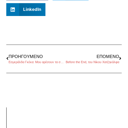
LinkedIn
ΠΡΟΗΓΟΎΜΕΝΟ
ΕΠΌΜΕΝΟ
Εσμεράλδα Γκέκα: Μου αρέσουν τα σημάδια, συνέντευξη στη Χριστίνα Καλογεροπούλου
Before the End, του Νίκου Χατζηκάλφα