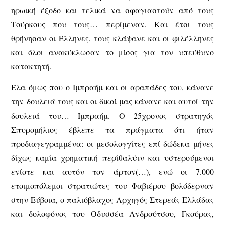
ηρωική έξοδο και τελικά να σφαγιαστούν από τους
Τούρκους που τους… περίμεναν. Και έτσι τους
θρήνησαν οι Έλληνες, τους κλάψανε και οι φιλέλληνες
και όλοι ανακύκλωσαν το μίσος για τον υπεύθυνο
κατακτητή.
Έλα όμως που ο Ιμπραήμ και οι αραπάδες του, κάνανε
την δουλειά τους και οι δικοί μας κάνανε και αυτοί την
δουλειά του… Ιμπραήμ. Ο 25χρονος στρατηγός
Σπυρομήλιος έβλεπε τα πράγματα ότι ήταν
προδιαγεγραμμένα: οι μεσολογγίτες επί δώδεκα μήνες
δίχως καμία χρηματική περίθαλψιν και υστερούμενοι
ενίοτε και αυτόν τον άρτον(…), ενώ οι 7.000
ετοιμοπόλεμοι στρατιώτες του Φαβιέρου βολόδερναν
στην Εύβοια, ο παλιόβλαχος Αρχηγός Στερεάς Ελλάδας
και δολοφόνος του Οδυσσέα Ανδρούτσου, Γκούρας,