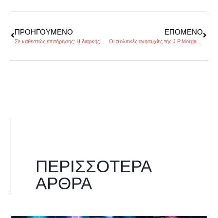
ΠΡΟΗΓΟΎΜΕΝΟ
ΕΠΌΜΕΝΟ
Σε καθεστώς επιτήρησης: Η διαρκής παρακολούθηση και το τέλος της ιδιωτικότητας, του Παναγιώτη Σκευοφύλακα
Οι πολιτικές ανησυχίες της J.P.Morgan, του Μιχάλη Παπαμιχαήλ
ΠΕΡΙΣΣΌΤΕΡΑ
ΆΡΘΡΑ