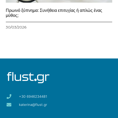
Πρωινό ξύπνημα: Συνήθεια επιτυχίας ή απλώς ένας
μύθος;
30/03/2026
+30 6946234481
katerina@flust.gr