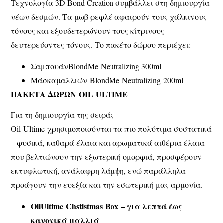
Τεχνολογία 3D Bond Creation συμβάλλει στη δημιουργία
νέων δεσμών. Τα μωβ ρεφλέ αφαιρούν τους χάλκινους
τόνους και εξουδετερώνουν τους κίτρινους
δευτερεύοντες τόνους. Το πακέτο δώρου περιέχει:
ΣαμπουάνBlondMe Neutralizing 300ml
Μάσκαμαλλιών BlondMe Neutralizing 200ml
ΠΑΚΕΤΑ ΔΩΡΩΝ
OIL
ULTIME
Για τη δημιουργία της σειράς
Oil Ultime χρησιμοποιούνται τα πιο πολύτιμα συστατικά
– φυσικά, καθαρά έλαια και αρωματικά αιθέρια έλαια
που βελτιώνουν την εξωτερική ομορφιά, προσφέρουν
εκτυφλωτική, ανάλαφρη λάμψη, ενώ παράλληλα
προάγουν την ευεξία και την εσωτερική μας αρμονία.
Oil
Ultime
Chstistmas
Box
– για λεπτά έως
κανονικά μαλλιά