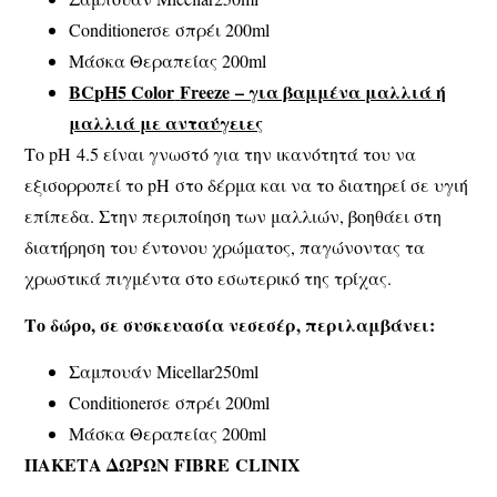
Conditionerσε σπρέι 200ml
Μάσκα Θεραπείας 200ml
BC
pH
5
Color
Freeze
– για βαμμένα μαλλιά ή
μαλλιά με ανταύγειες
Το pH 4.5 είναι γνωστό για την ικανότητά του να
εξισορροπεί το pH στο δέρμα και να το διατηρεί σε υγιή
επίπεδα. Στην περιποίηση των μαλλιών, βοηθάει στη
διατήρηση του έντονου χρώματος, παγώνοντας τα
χρωστικά πιγμέντα στο εσωτερικό της τρίχας.
Το δώρο, σε συσκευασία νεσεσέρ, περιλαμβάνει:
Σαμπουάν Micellar250ml
Conditionerσε σπρέι 200ml
Μάσκα Θεραπείας 200ml
ΠΑΚΕΤΑ ΔΩΡΩΝ
FIBRE
CLINIX