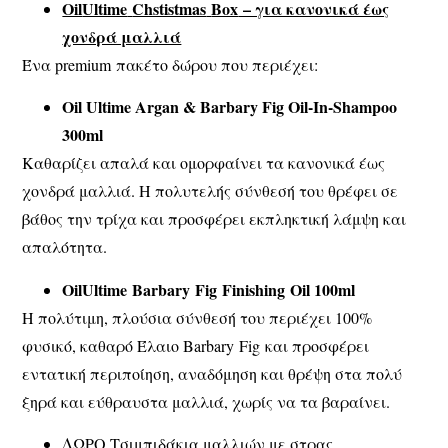
Oil
Ultime
Chstistmas
Box
– για κανονικά έως
χονδρά μαλλιά
Ένα premium πακέτο δώρου που περιέχει:
Oil Ultime Argan & Barbary Fig Oil-In-Shampoo
300ml
Καθαρίζει απαλά και ομορφαίνει τα κανονικά έως
χονδρά μαλλιά. Η πολυτελής σύνθεσή του θρέφει σε
βάθος την τρίχα και προσφέρει εκπληκτική λάμψη και
απαλότητα.
Oil
Ultime
Barbary
Fig
Finishing
Oil 100ml
Η πολύτιμη, πλούσια σύνθεσή του περιέχει 100%
φυσικό, καθαρό Έλαιο Barbary Fig και προσφέρει
εντατική περιποίηση, αναδόμηση και θρέψη στα πολύ
ξηρά και εύθραυστα μαλλιά, χωρίς να τα βαραίνει.
ΔΩΡΟ Τσιμπιδάκια μαλλιών με στρας