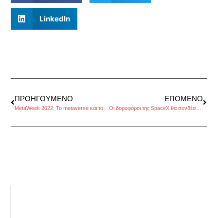
LinkedIn
ΠΡΟΗΓΟΎΜΕΝΟ
ΕΠΌΜΕΝΟ
MetaWeek 2022: To metaverse και το Web3 στο Ντουμπάι
Οι δορυφόροι της SpaceX θα συνδέσουν απομονωμένα μέρη