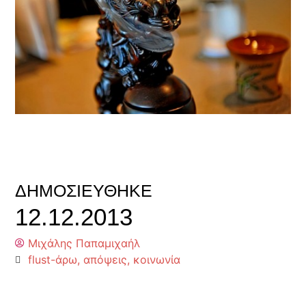
ΔΗΜΟΣΙΕΎΘΗΚΕ
12.12.2013
Μιχάλης Παπαμιχαήλ
flust-άρω
,
απόψεις
,
κοινωνία