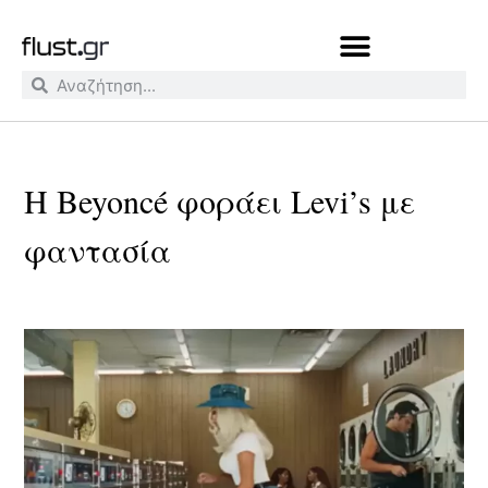
Η Beyoncé φοράει Levi’s με
φαντασία