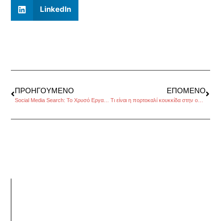
LinkedIn
ΠΡΟΗΓΟΎΜΕΝΟ
ΕΠΌΜΕΝΟ
Social Media Search: Το Χρυσό Εργαλείο για Επιχειρηματίες
Τι είναι η πορτοκαλί κουκκίδα στην οθόνη του iPhone