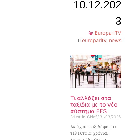
10.12.202
3
EuroparlTV
europarltv
,
news
Τι αλλάζει στα
ταξίδια με το νέο
σύστημα EES
Editor-in-Chief
31/03/2026
Αν έχεις ταξιδέψει τα
τελευταία χρόνια,
ξέρεις ήδη ότι τα