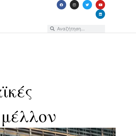
ϊκές
 μέλλον